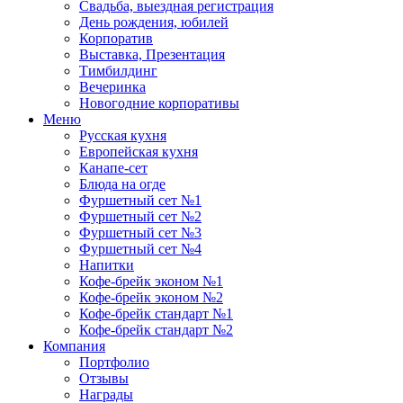
Свадьба, выездная регистрация
День рождения, юбилей
Корпоратив
Выставка, Презентация
Тимбилдинг
Вечеринка
Новогодние корпоративы
Меню
Русская кухня
Европейская кухня
Канапе-сет
Блюда на огде
Фуршетный сет №1
Фуршетный сет №2
Фуршетный сет №3
Фуршетный сет №4
Напитки
Кофе-брейк эконом №1
Кофе-брейк эконом №2
Кофе-брейк стандарт №1
Кофе-брейк стандарт №2
Компания
Портфолио
Отзывы
Награды