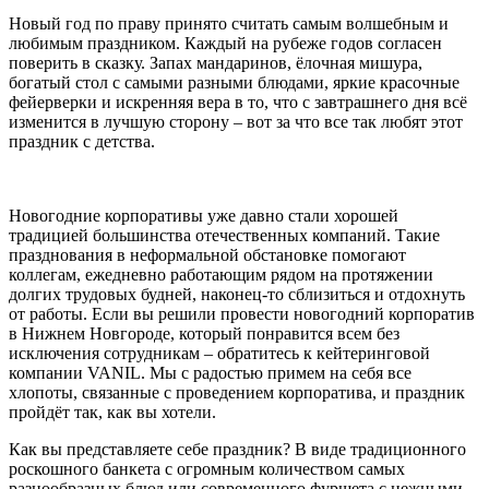
Новый год по праву принято считать самым волшебным и
любимым праздником. Каждый на рубеже годов согласен
поверить в сказку. Запах мандаринов, ёлочная мишура,
богатый стол с самыми разными блюдами, яркие красочные
фейерверки и искренняя вера в то, что с завтрашнего дня всё
изменится в лучшую сторону – вот за что все так любят этот
праздник с детства.
Новогодние корпоративы уже давно стали хорошей
традицией большинства отечественных компаний. Такие
празднования в неформальной обстановке помогают
коллегам, ежедневно работающим рядом на протяжении
долгих трудовых будней, наконец-то сблизиться и отдохнуть
от работы. Если вы решили провести новогодний корпоратив
в Нижнем Новгороде, который понравится всем без
исключения сотрудникам – обратитесь к кейтеринговой
компании VANIL. Мы с радостью примем на себя все
хлопоты, связанные с проведением корпоратива, и праздник
пройдёт так, как вы хотели.
Как вы представляете себе праздник? В виде традиционного
роскошного банкета с огромным количеством самых
разнообразных блюд или современного фуршета с нежными