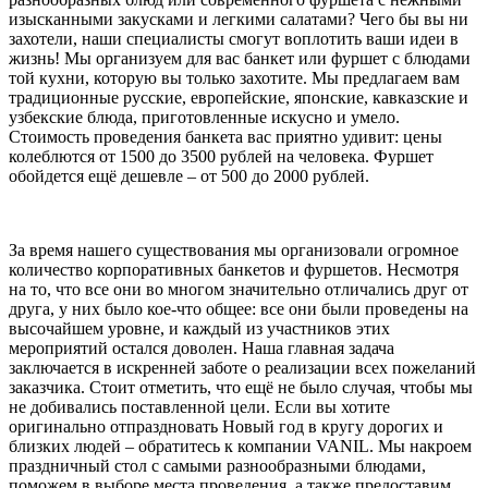
изысканными закусками и легкими салатами? Чего бы вы ни
захотели, наши специалисты смогут воплотить ваши идеи в
жизнь! Мы организуем для вас банкет или фуршет с блюдами
той кухни, которую вы только захотите. Мы предлагаем вам
традиционные русские, европейские, японские, кавказские и
узбекские блюда, приготовленные искусно и умело.
Стоимость проведения банкета вас приятно удивит: цены
колеблются от 1500 до 3500 рублей на человека. Фуршет
обойдется ещё дешевле – от 500 до 2000 рублей.
За время нашего существования мы организовали огромное
количество корпоративных банкетов и фуршетов. Несмотря
на то, что все они во многом значительно отличались друг от
друга, у них было кое-что общее: все они были проведены на
высочайшем уровне, и каждый из участников этих
мероприятий остался доволен. Наша главная задача
заключается в искренней заботе о реализации всех пожеланий
заказчика. Стоит отметить, что ещё не было случая, чтобы мы
не добивались поставленной цели. Если вы хотите
оригинально отпраздновать Новый год в кругу дорогих и
близких людей – обратитесь к компании VANIL. Мы накроем
праздничный стол с самыми разнообразными блюдами,
поможем в выборе места проведения, а также предоставим